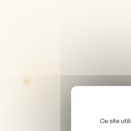
Ce site uti