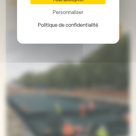
Nous contacter
Personnaliser
Politique de confidentialité