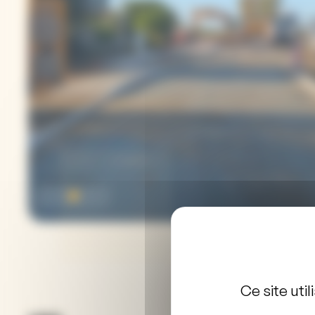
Ce site uti