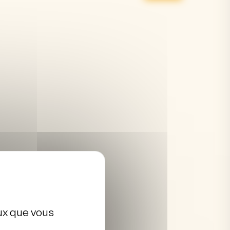
eux que vous