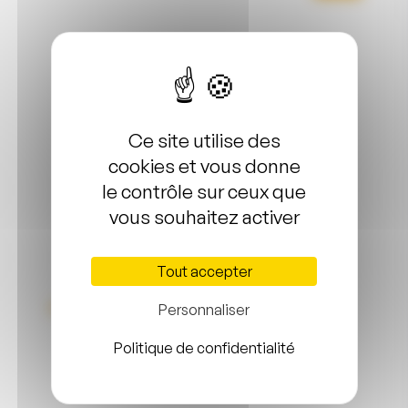
Ce site utilise des
cookies et vous donne
le contrôle sur ceux que
vous souhaitez activer
Tout accepter
Personnaliser
Politique de confidentialité